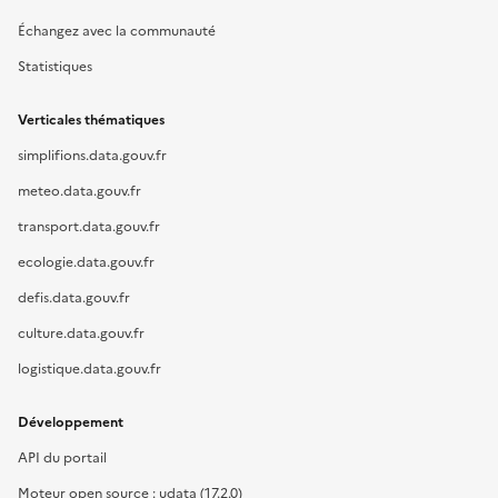
Échangez avec la communauté
Statistiques
Verticales thématiques
simplifions.data.gouv.fr
meteo.data.gouv.fr
transport.data.gouv.fr
ecologie.data.gouv.fr
defis.data.gouv.fr
culture.data.gouv.fr
logistique.data.gouv.fr
Développement
API du portail
Moteur open source : udata (17.2.0)