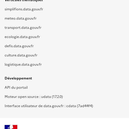
Verticales thématiques
simplifions.data.gouv.fr
meteo.data.gouv.fr
transport.data.gouv.fr
ecologie.data.gouv.fr
defis.data.gouv.fr
culture.data.gouv.fr
logistique.data.gouv.fr
Développement
API du portail
Moteur open source : udata (17.2.0)
Interface utilisateur de data.gouv.fr : cdata (7ad44f4)