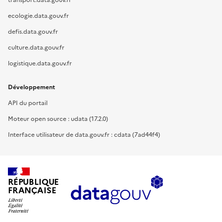
transport.data.gouv.fr
ecologie.data.gouv.fr
defis.data.gouv.fr
culture.data.gouv.fr
logistique.data.gouv.fr
Développement
API du portail
Moteur open source : udata (17.2.0)
Interface utilisateur de data.gouv.fr : cdata (7ad44f4)
RÉPUBLIQUE
FRANÇAISE