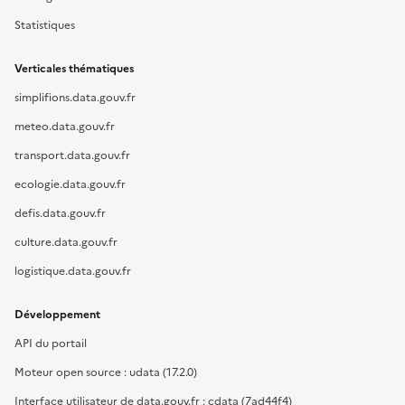
Statistiques
Verticales thématiques
simplifions.data.gouv.fr
meteo.data.gouv.fr
transport.data.gouv.fr
ecologie.data.gouv.fr
defis.data.gouv.fr
culture.data.gouv.fr
logistique.data.gouv.fr
Développement
API du portail
Moteur open source : udata (17.2.0)
Interface utilisateur de data.gouv.fr : cdata (7ad44f4)