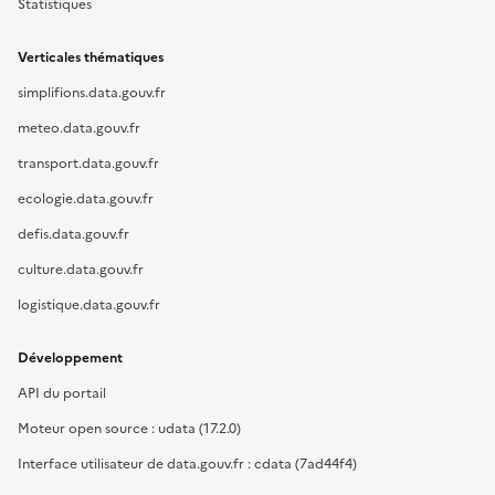
Statistiques
Verticales thématiques
simplifions.data.gouv.fr
meteo.data.gouv.fr
transport.data.gouv.fr
ecologie.data.gouv.fr
defis.data.gouv.fr
culture.data.gouv.fr
logistique.data.gouv.fr
Développement
API du portail
Moteur open source : udata (17.2.0)
Interface utilisateur de data.gouv.fr : cdata (7ad44f4)