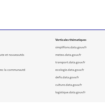
Verticales thématiques
simplifions.data.gouv.fr
oute et nouveautés
meteo.data.gouv.fr
transport.data.gouv.fr
vec la communauté
ecologie.data.gouv.fr
defis.data.gouv.fr
culture.data.gouv.fr
logistique.data.gouv.fr