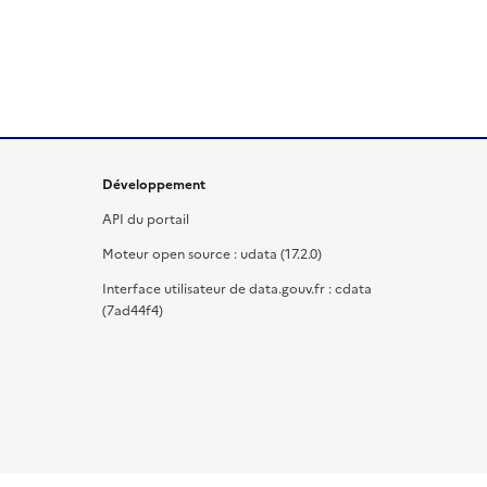
Développement
API du portail
Moteur open source : udata (17.2.0)
Interface utilisateur de data.gouv.fr : cdata
(7ad44f4)