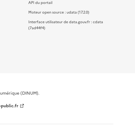
API du portail
Moteur open source : udata (17.2.0)
Interface utilisateur de data.gouv.fr : cdata
(7ad44f4)
 Numérique (DINUM).
-public.fr