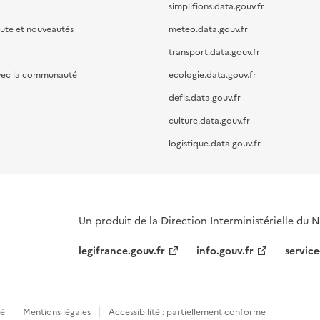
simplifions.data.gouv.fr
oute et nouveautés
meteo.data.gouv.fr
transport.data.gouv.fr
vec la communauté
ecologie.data.gouv.fr
defis.data.gouv.fr
culture.data.gouv.fr
logistique.data.gouv.fr
Un produit de la Direction Interministérielle du
legifrance.gouv.fr
info.gouv.fr
service
té
Mentions légales
Accessibilité : partiellement conforme