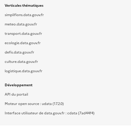
Verticales thématiques
simplifions.data.gouv.fr
meteo.data.gouv.fr
transport.data.gouv.fr
ecologie.data.gouv.fr
defis.data.gouv.fr
culture.data.gouv.fr
logistique.data.gouv.fr
Développement
API du portail
Moteur open source : udata (17.2.0)
Interface utilisateur de data.gouv.fr : cdata (7ad44f4)