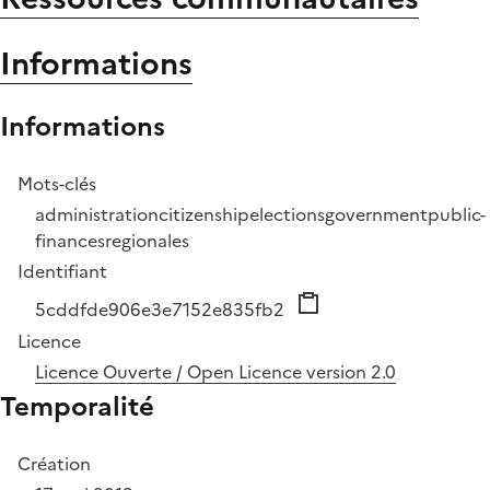
Informations
Informations
Mots-clés
administration
citizenship
elections
government
public-
finances
regionales
Identifiant
5cddfde906e3e7152e835fb2
Licence
Licence Ouverte / Open Licence version 2.0
Temporalité
Création