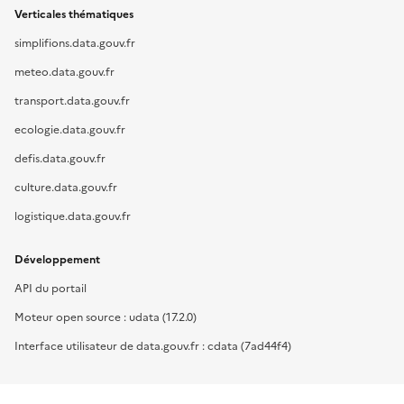
Verticales thématiques
simplifions.data.gouv.fr
meteo.data.gouv.fr
transport.data.gouv.fr
ecologie.data.gouv.fr
defis.data.gouv.fr
culture.data.gouv.fr
logistique.data.gouv.fr
Développement
API du portail
Moteur open source : udata (17.2.0)
Interface utilisateur de data.gouv.fr : cdata (7ad44f4)