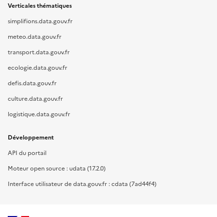
Verticales thématiques
simplifions.data.gouv.fr
meteo.data.gouv.fr
transport.data.gouv.fr
ecologie.data.gouv.fr
defis.data.gouv.fr
culture.data.gouv.fr
logistique.data.gouv.fr
Développement
API du portail
Moteur open source : udata (17.2.0)
Interface utilisateur de data.gouv.fr : cdata (7ad44f4)