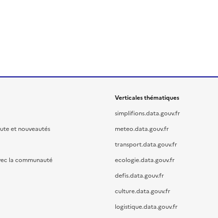
Verticales thématiques
simplifions.data.gouv.fr
oute et nouveautés
meteo.data.gouv.fr
transport.data.gouv.fr
vec la communauté
ecologie.data.gouv.fr
defis.data.gouv.fr
culture.data.gouv.fr
logistique.data.gouv.fr