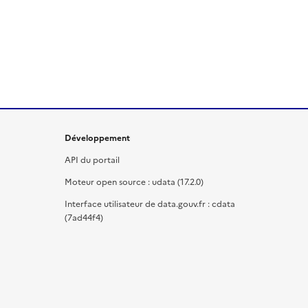
Développement
API du portail
Moteur open source : udata (17.2.0)
Interface utilisateur de data.gouv.fr : cdata
(7ad44f4)