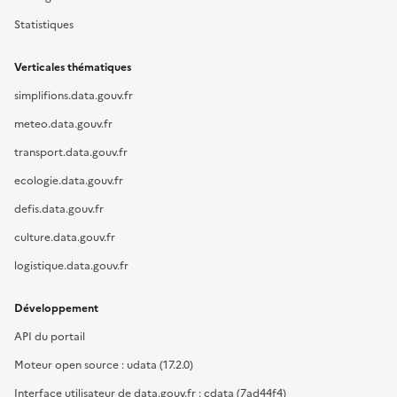
Statistiques
Verticales thématiques
simplifions.data.gouv.fr
meteo.data.gouv.fr
transport.data.gouv.fr
ecologie.data.gouv.fr
defis.data.gouv.fr
culture.data.gouv.fr
logistique.data.gouv.fr
Développement
API du portail
Moteur open source : udata (17.2.0)
Interface utilisateur de data.gouv.fr : cdata (7ad44f4)