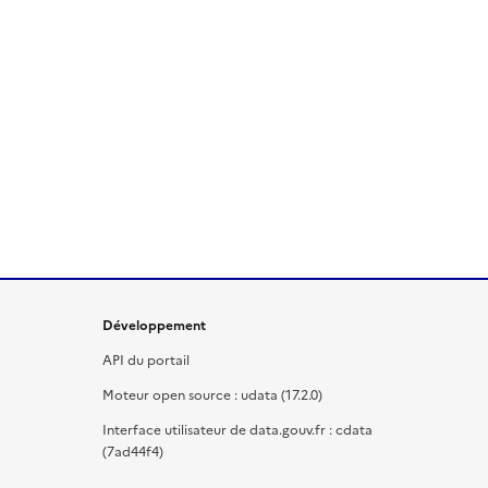
Développement
API du portail
Moteur open source : udata (17.2.0)
Interface utilisateur de data.gouv.fr : cdata
(7ad44f4)