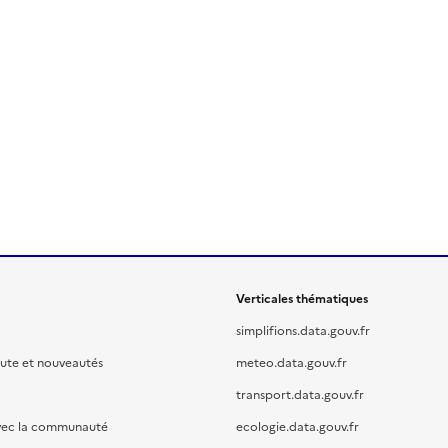
Verticales thématiques
simplifions.data.gouv.fr
oute et nouveautés
meteo.data.gouv.fr
transport.data.gouv.fr
vec la communauté
ecologie.data.gouv.fr