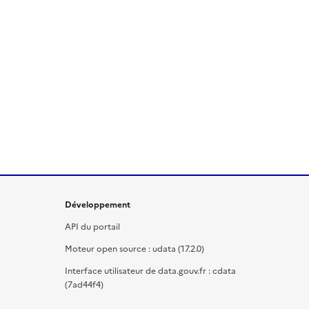
Développement
API du portail
Moteur open source : udata (17.2.0)
Interface utilisateur de data.gouv.fr : cdata
(7ad44f4)