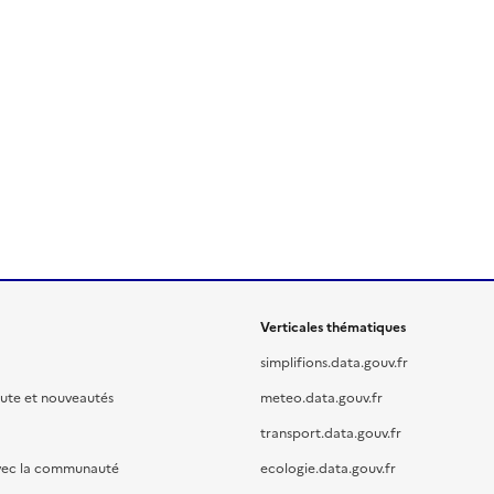
Verticales thématiques
simplifions.data.gouv.fr
oute et nouveautés
meteo.data.gouv.fr
transport.data.gouv.fr
vec la communauté
ecologie.data.gouv.fr