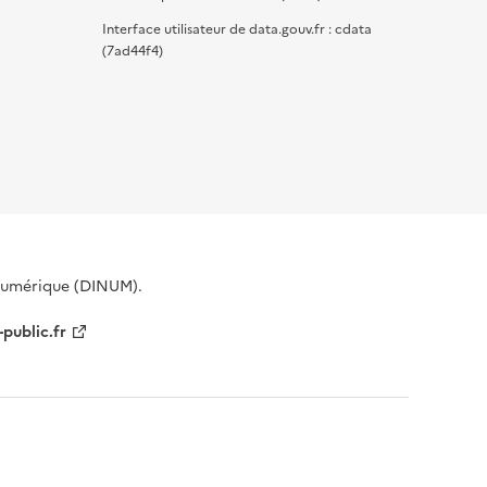
Interface utilisateur de data.gouv.fr : cdata
(7ad44f4)
 Numérique (DINUM).
-public.fr