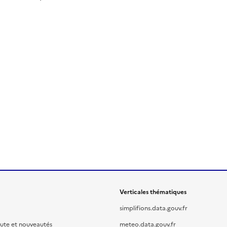
Verticales thématiques
simplifions.data.gouv.fr
oute et nouveautés
meteo.data.gouv.fr