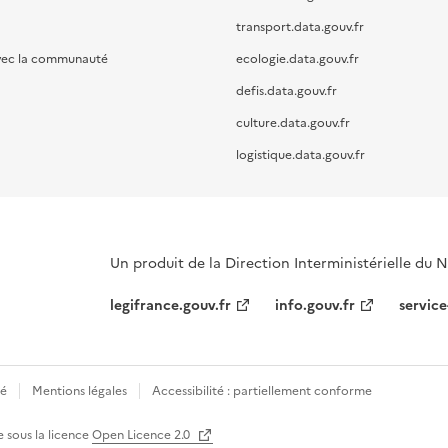
transport.data.gouv.fr
vec la communauté
ecologie.data.gouv.fr
defis.data.gouv.fr
culture.data.gouv.fr
logistique.data.gouv.fr
Un produit de la Direction Interministérielle du
legifrance.gouv.fr
info.gouv.fr
service
té
Mentions légales
Accessibilité : partiellement conforme
e sous la licence
Open Licence 2.0