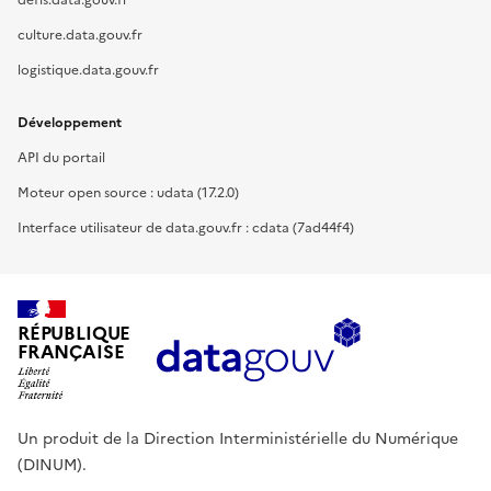
defis.data.gouv.fr
culture.data.gouv.fr
logistique.data.gouv.fr
Développement
API du portail
Moteur open source : udata (17.2.0)
Interface utilisateur de data.gouv.fr : cdata (7ad44f4)
RÉPUBLIQUE
FRANÇAISE
Un produit de la Direction Interministérielle du Numérique
(DINUM).