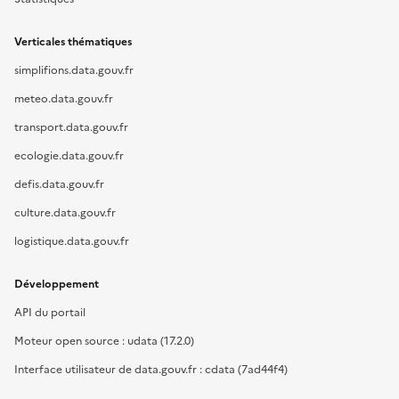
Verticales thématiques
simplifions.data.gouv.fr
meteo.data.gouv.fr
transport.data.gouv.fr
ecologie.data.gouv.fr
defis.data.gouv.fr
culture.data.gouv.fr
logistique.data.gouv.fr
Développement
API du portail
Moteur open source : udata (17.2.0)
Interface utilisateur de data.gouv.fr : cdata (7ad44f4)