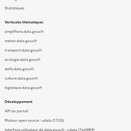
Statistiques
Verticales thématiques
simplifions.data.gouv.fr
meteo.data.gouv.fr
transport.data.gouv.fr
ecologie.data.gouv.fr
defis.data.gouv.fr
culture.data.gouv.fr
logistique.data.gouv.fr
Développement
API du portail
Moteur open source : udata (17.2.0)
Interface utilisateur de data.gouv.fr : cdata (7ad44f4)