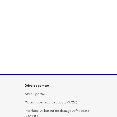
Développement
API du portail
Moteur open source : udata (17.2.0)
Interface utilisateur de data.gouv.fr : cdata
(7ad44f4)