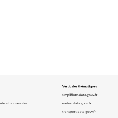
Verticales thématiques
simplifions.data.gouv.fr
oute et nouveautés
meteo.data.gouv.fr
transport.data.gouv.fr