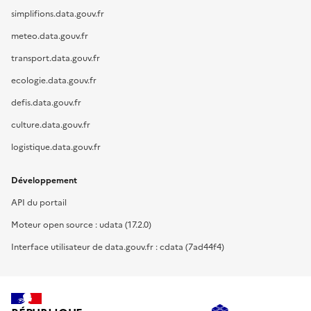
simplifions.data.gouv.fr
meteo.data.gouv.fr
transport.data.gouv.fr
ecologie.data.gouv.fr
defis.data.gouv.fr
culture.data.gouv.fr
logistique.data.gouv.fr
Développement
API du portail
Moteur open source : udata (17.2.0)
Interface utilisateur de data.gouv.fr : cdata (7ad44f4)