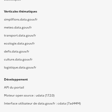
Verticales thématiques
simplifions.data.gouv.fr
meteo.data.gouv.fr
transport.data.gouv.fr
ecologie.data.gouv.fr
defis.data.gouv.fr
culture.data.gouv.fr
logistique.data.gouv.fr
Développement
API du portail
Moteur open source : udata (17.2.0)
Interface utilisateur de data.gouv.fr : cdata (7ad44f4)