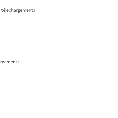
2
téléchargements
argements