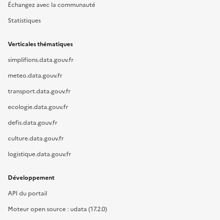
Échangez avec la communauté
Statistiques
Verticales thématiques
simplifions.data.gouv.fr
meteo.data.gouv.fr
transport.data.gouv.fr
ecologie.data.gouv.fr
defis.data.gouv.fr
culture.data.gouv.fr
logistique.data.gouv.fr
Développement
API du portail
Moteur open source : udata (17.2.0)