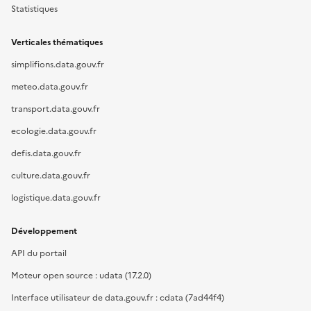
Statistiques
Verticales thématiques
simplifions.data.gouv.fr
meteo.data.gouv.fr
transport.data.gouv.fr
ecologie.data.gouv.fr
defis.data.gouv.fr
culture.data.gouv.fr
logistique.data.gouv.fr
Développement
API du portail
Moteur open source : udata (17.2.0)
Interface utilisateur de data.gouv.fr : cdata (7ad44f4)