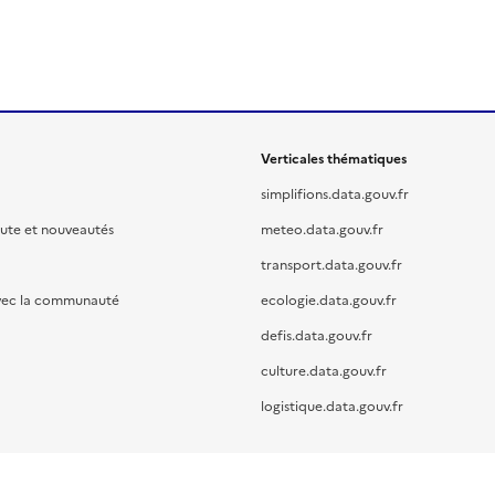
Verticales thématiques
simplifions.data.gouv.fr
oute et nouveautés
meteo.data.gouv.fr
transport.data.gouv.fr
vec la communauté
ecologie.data.gouv.fr
defis.data.gouv.fr
culture.data.gouv.fr
logistique.data.gouv.fr