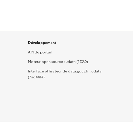
Développement
API du portail
Moteur open source : udata (17.2.0)
Interface utilisateur de data.gouv.fr : cdata
(7ad44f4)