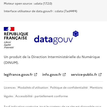
Moteur open source : udata (17.2.0)
Interface utilisateur de data.gouv.fr : cdata (7ad44f4)
RÉPUBLIQUE
FRANÇAISE
Un produit de la Direction Interministérielle du Numérique
(DINUM).
legifrance.gouv.fr
info.gouv.fr
service-public.fr
Licences
Modalités d'utilisation
Politique de confidentialité
Mentions
légales
Accessibilité : partiellement conforme
Sauf indication contraire, tout le contenu de ce site est disponible sous