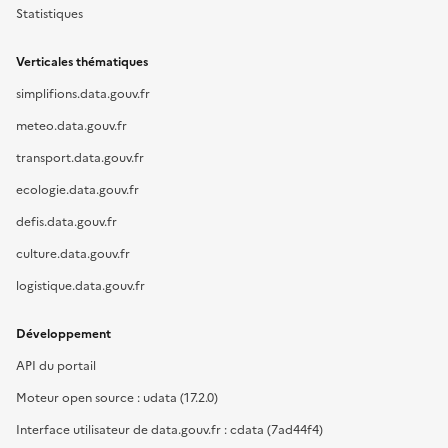
Statistiques
Verticales thématiques
simplifions.data.gouv.fr
meteo.data.gouv.fr
transport.data.gouv.fr
ecologie.data.gouv.fr
defis.data.gouv.fr
culture.data.gouv.fr
logistique.data.gouv.fr
Développement
API du portail
Moteur open source : udata (17.2.0)
Interface utilisateur de data.gouv.fr : cdata (7ad44f4)