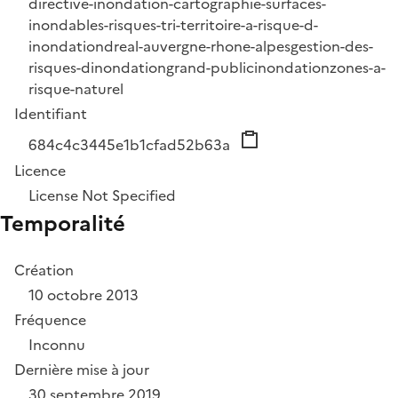
directive-inondation-cartographie-surfaces-
inondables-risques-tri-territoire-a-risque-d-
inondation
dreal-auvergne-rhone-alpes
gestion-des-
risques-dinondation
grand-public
inondation
zones-a-
risque-naturel
Identifiant
684c4c3445e1b1cfad52b63a
Licence
License Not Specified
Temporalité
Création
10 octobre 2013
Fréquence
Inconnu
Dernière mise à jour
30 septembre 2019