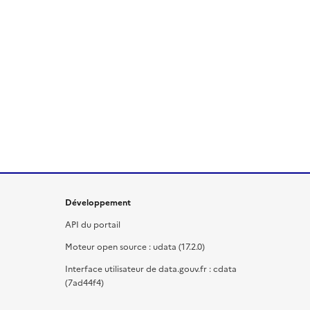
Développement
API du portail
Moteur open source : udata (17.2.0)
Interface utilisateur de data.gouv.fr : cdata
(7ad44f4)