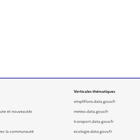
Verticales thématiques
simplifions.data.gouv.fr
oute et nouveautés
meteo.data.gouv.fr
transport.data.gouv.fr
vec la communauté
ecologie.data.gouv.fr