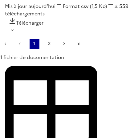
Mis à jour aujourd’hui
Format
csv
(1,5 Ko)
559
téléchargements
Télécharger
Première page
Page précédente
1
2
Page suivante
Dernière page
1 fichier de documentation