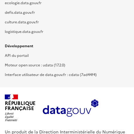
ecologie.data.gouv.fr
defis.data.gouv.fr
culture.data.gouv.fr
logistique.data.gouv.fr
Développement
API du portail
Moteur open source : udata (17.2.0)
Interface utilisateur de data.gouv.fr : cdata (7ad44f4)
RÉPUBLIQUE
FRANÇAISE
Un produit de la Direction Interministérielle du Numérique