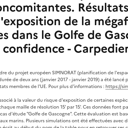
oncomitantes. Résultats
d'exposition de la még
s dans le Golfe de Gasc
confidence - Carpedie
adre du projet européen SIMNORAT (planification de l'espa
durée de deux ans (janvier 2017 - janvier 2019) a été lan
États membres de l'UE. Pour plus d'informations :
https://si
ssocié à la valeur du risque d'exposition de certaines espè
haque maille de résolution 15' par 15'. Ces données font par
as d'étude "Golfe de Gascogne". Cette évaluation est basé
ux marins. Plusieurs simulations ont été effectuées avec d
on écrit au début du nom de la table pour en retrouver ses c