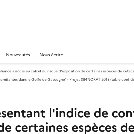
Nouveautés
Nous écrire
fiance associé au calcul du risque d'exposition de certaines espèces de cétacé
ncomitantes dans le Golfe de Gascogne" - Projet SIMNORAT 2018 (table confi
entant l'indice de conf
de certaines espèces de