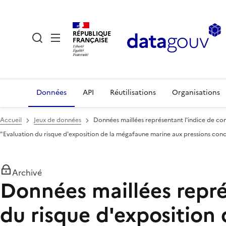
RÉPUBLIQUE
FRANÇAISE
Données
API
Réutilisations
Organisations
Accueil
Jeux de données
Données maillées représentant l'indice de con
"Evaluation du risque d'exposition de la mégafaune marine aux pressions co
Archivé
Données maillées représ
du risque d'exposition 