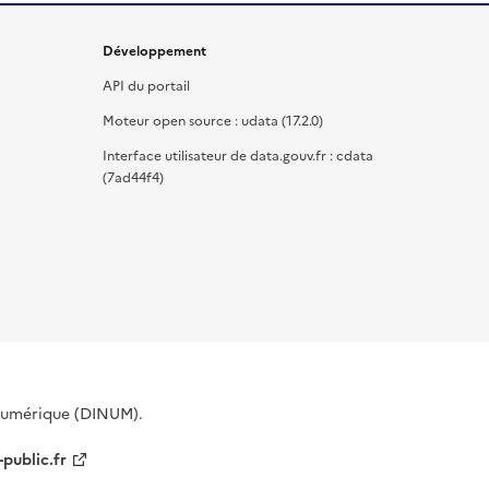
Développement
API du portail
Moteur open source : udata (17.2.0)
Interface utilisateur de data.gouv.fr : cdata
(7ad44f4)
 Numérique (DINUM).
-public.fr