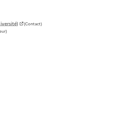
versité)
(Contact)
eur)