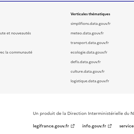
Verticales thématiques
simplifions.data.gouv.fr
oute et nouveautés
meteo.data.gouv.fr
transport.data.gouv.fr
vec la communauté
ecologie.data.gouv.fr
defis.data.gouv.fr
culture.data.gouv.fr
logistique.data.gouv.fr
Un produit de la Direction Interministérielle du
legifrance.gouv.fr
info.gouv.fr
service