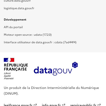
culture.data.gouv.fr
logistique.data.gouv.fr
Développement
API du portail
Moteur open source : udata (17.2.0)
Interface utilisateur de data.gouv.fr : cdata (7ad44f4)
RÉPUBLIQUE
FRANÇAISE
Un produit de la Direction Interministérielle du Numérique
(DINUM).
legifrance.gouv.fr
info.gouv.fr
service-public.fr