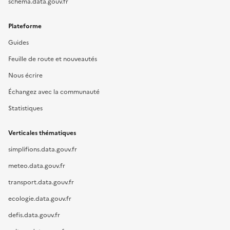
schema.data.gouv.fr
Plateforme
Guides
Feuille de route et nouveautés
Nous écrire
Échangez avec la communauté
Statistiques
Verticales thématiques
simplifions.data.gouv.fr
meteo.data.gouv.fr
transport.data.gouv.fr
ecologie.data.gouv.fr
defis.data.gouv.fr