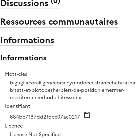
(
0
)
Discussions
Ressources communautaires
Informations
Informations
Mots-clés
biguglia
coralligene
corse
cymodocees
france
habitat
ha
bitats-et-biotopes
herbiers-de-posidonie
mer
mer-
mediterranee
rhodolhites
sonar
Identifiant
684be7137dd2fdcc07ae0217
Licence
License Not Specified