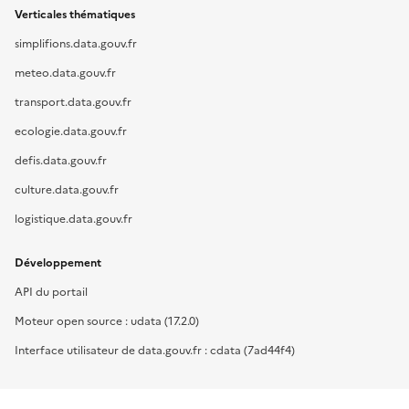
Verticales thématiques
simplifions.data.gouv.fr
meteo.data.gouv.fr
transport.data.gouv.fr
ecologie.data.gouv.fr
defis.data.gouv.fr
culture.data.gouv.fr
logistique.data.gouv.fr
Développement
API du portail
Moteur open source : udata (17.2.0)
Interface utilisateur de data.gouv.fr : cdata (7ad44f4)