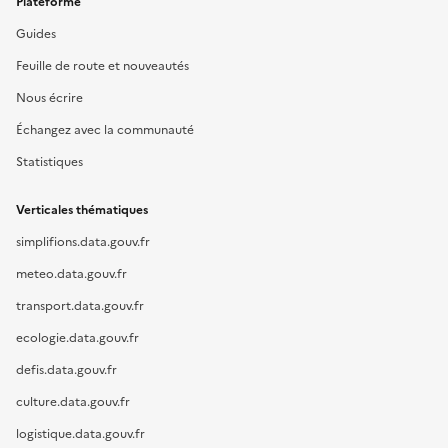
Plateforme
Guides
Feuille de route et nouveautés
Nous écrire
Échangez avec la communauté
Statistiques
Verticales thématiques
simplifions.data.gouv.fr
meteo.data.gouv.fr
transport.data.gouv.fr
ecologie.data.gouv.fr
defis.data.gouv.fr
culture.data.gouv.fr
logistique.data.gouv.fr