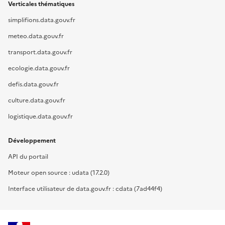
Verticales thématiques
simplifions.data.gouv.fr
meteo.data.gouv.fr
transport.data.gouv.fr
ecologie.data.gouv.fr
defis.data.gouv.fr
culture.data.gouv.fr
logistique.data.gouv.fr
Développement
API du portail
Moteur open source : udata (17.2.0)
Interface utilisateur de data.gouv.fr : cdata (7ad44f4)