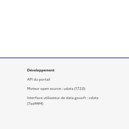
Développement
API du portail
Moteur open source : udata (17.2.0)
Interface utilisateur de data.gouv.fr : cdata
(7ad44f4)