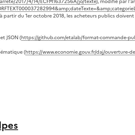
li/arrete/2017/4/14/ECFM1637256A/jo/texte
), modifié par l'a
te=JORFTEXT000037282994&amp;dateTexte=&amp;categorie
 partir du 1er octobre 2018, les acheteurs publics doivent
et JSON (
https://github.com/etalab/format-commande-pu
hématique (
https://www.economie.gouv.fr/daj/ouverture
lpes