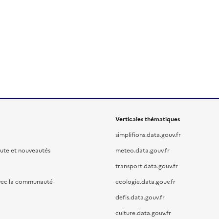
Verticales thématiques
simplifions.data.gouv.fr
oute et nouveautés
meteo.data.gouv.fr
transport.data.gouv.fr
vec la communauté
ecologie.data.gouv.fr
defis.data.gouv.fr
culture.data.gouv.fr