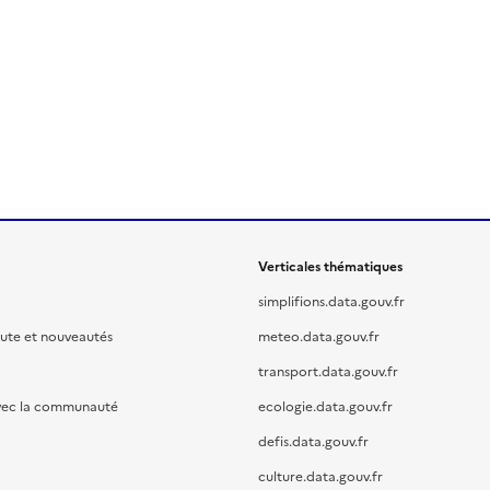
Verticales thématiques
simplifions.data.gouv.fr
oute et nouveautés
meteo.data.gouv.fr
transport.data.gouv.fr
vec la communauté
ecologie.data.gouv.fr
defis.data.gouv.fr
culture.data.gouv.fr