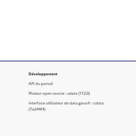
Développement
API du portail
Moteur open source : udata (17.2.0)
Interface utilisateur de data.gouv.fr : cdata
(7ad44f4)