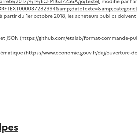
li/arrete/2017/4/14/ECFM1637256A/jo/texte
), modifié par l'a
te=JORFTEXT000037282994&amp;dateTexte=&amp;categorie
 partir du 1er octobre 2018, les acheteurs publics doivent
et JSON (
https://github.com/etalab/format-commande-pu
hématique (
https://www.economie.gouv.fr/daj/ouverture
lpes