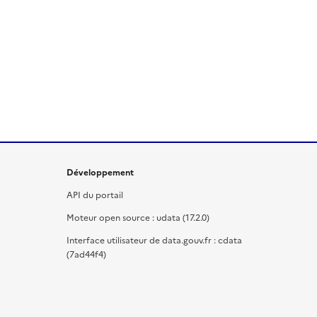
Développement
API du portail
Moteur open source : udata (17.2.0)
Interface utilisateur de data.gouv.fr : cdata
(7ad44f4)