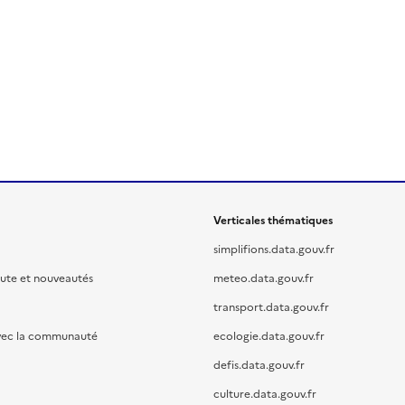
Verticales thématiques
simplifions.data.gouv.fr
oute et nouveautés
meteo.data.gouv.fr
transport.data.gouv.fr
vec la communauté
ecologie.data.gouv.fr
defis.data.gouv.fr
culture.data.gouv.fr