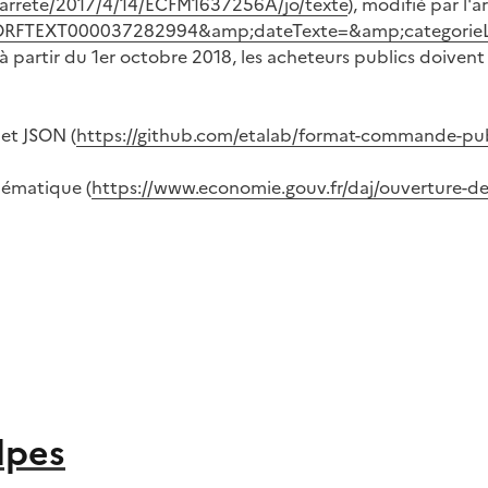
li/arrete/2017/4/14/ECFM1637256A/jo/texte
), modifié par l'a
te=JORFTEXT000037282994&amp;dateTexte=&amp;categorie
 partir du 1er octobre 2018, les acheteurs publics doivent
et JSON (
https://github.com/etalab/format-commande-pu
hématique (
https://www.economie.gouv.fr/daj/ouverture
lpes