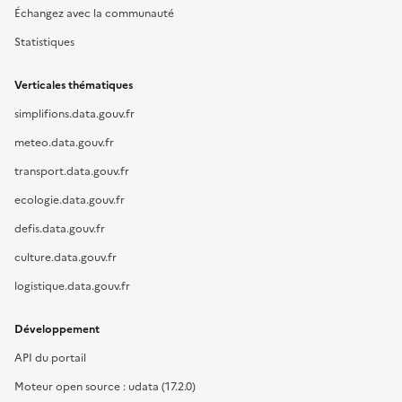
Échangez avec la communauté
Statistiques
Verticales thématiques
simplifions.data.gouv.fr
meteo.data.gouv.fr
transport.data.gouv.fr
ecologie.data.gouv.fr
defis.data.gouv.fr
culture.data.gouv.fr
logistique.data.gouv.fr
Développement
API du portail
Moteur open source : udata (17.2.0)