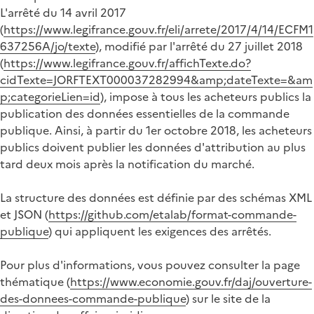
L'arrêté du 14 avril 2017
(
https://www.legifrance.gouv.fr/eli/arrete/2017/4/14/ECFM1
637256A/jo/texte
), modifié par l'arrêté du 27 juillet 2018
(
https://www.legifrance.gouv.fr/affichTexte.do?
cidTexte=JORFTEXT000037282994&amp;dateTexte=&am
p;categorieLien=id
), impose à tous les acheteurs publics la
publication des données essentielles de la commande
publique. Ainsi, à partir du 1er octobre 2018, les acheteurs
publics doivent publier les données d'attribution au plus
tard deux mois après la notification du marché.
La structure des données est définie par des schémas XML
et JSON (
https://github.com/etalab/format-commande-
publique
) qui appliquent les exigences des arrêtés.
Pour plus d'informations, vous pouvez consulter la page
thématique (
https://www.economie.gouv.fr/daj/ouverture-
des-donnees-commande-publique
) sur le site de la