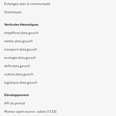
Échangez avec la communauté
Statistiques
Verticales thématiques
simplifions.data.gouv.fr
meteo.data.gouv.fr
transport.data.gouv.fr
ecologie.data.gouv.fr
defis.data.gouv.fr
culture.data.gouv.fr
logistique.data.gouv.fr
Développement
API du portail
Moteur open source : udata (17.2.0)