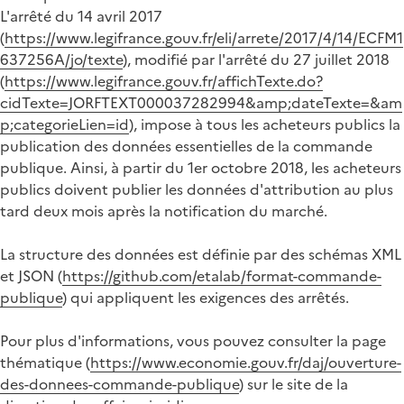
L'arrêté du 14 avril 2017
(
https://www.legifrance.gouv.fr/eli/arrete/2017/4/14/ECFM1
637256A/jo/texte
), modifié par l'arrêté du 27 juillet 2018
(
https://www.legifrance.gouv.fr/affichTexte.do?
cidTexte=JORFTEXT000037282994&amp;dateTexte=&am
p;categorieLien=id
), impose à tous les acheteurs publics la
publication des données essentielles de la commande
publique. Ainsi, à partir du 1er octobre 2018, les acheteurs
publics doivent publier les données d'attribution au plus
tard deux mois après la notification du marché.
La structure des données est définie par des schémas XML
et JSON (
https://github.com/etalab/format-commande-
publique
) qui appliquent les exigences des arrêtés.
Pour plus d'informations, vous pouvez consulter la page
thématique (
https://www.economie.gouv.fr/daj/ouverture-
des-donnees-commande-publique
) sur le site de la