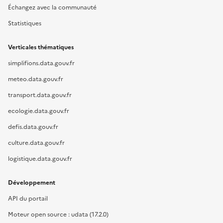
Échangez avec la communauté
Statistiques
Verticales thématiques
simplifions.data.gouv.fr
meteo.data.gouv.fr
transport.data.gouv.fr
ecologie.data.gouv.fr
defis.data.gouv.fr
culture.data.gouv.fr
logistique.data.gouv.fr
Développement
API du portail
Moteur open source : udata (17.2.0)