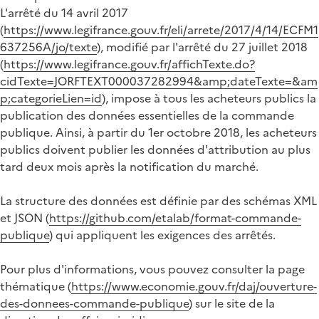
L'arrêté du 14 avril 2017
(
https://www.legifrance.gouv.fr/eli/arrete/2017/4/14/ECFM1
637256A/jo/texte
), modifié par l'arrêté du 27 juillet 2018
(
https://www.legifrance.gouv.fr/affichTexte.do?
cidTexte=JORFTEXT000037282994&amp;dateTexte=&am
p;categorieLien=id
), impose à tous les acheteurs publics la
publication des données essentielles de la commande
publique. Ainsi, à partir du 1er octobre 2018, les acheteurs
publics doivent publier les données d'attribution au plus
tard deux mois après la notification du marché.
La structure des données est définie par des schémas XML
et JSON (
https://github.com/etalab/format-commande-
publique
) qui appliquent les exigences des arrêtés.
Pour plus d'informations, vous pouvez consulter la page
thématique (
https://www.economie.gouv.fr/daj/ouverture-
des-donnees-commande-publique
) sur le site de la