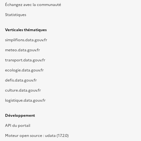
Échangez avec la communauté
Statistiques
Verticales thématiques
simplifions.data.gouv.fr
meteo.data.gouv.fr
transport.data.gouv.fr
ecologie.data.gouv.fr
defis.data.gouv.fr
culture.data.gouv.fr
logistique.data.gouv.fr
Développement
API du portail
Moteur open source : udata (17.2.0)