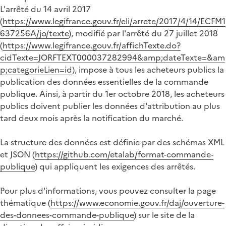
L'arrêté du 14 avril 2017
(
https://www.legifrance.gouv.fr/eli/arrete/2017/4/14/ECFM1
637256A/jo/texte
), modifié par l'arrêté du 27 juillet 2018
(
https://www.legifrance.gouv.fr/affichTexte.do?
cidTexte=JORFTEXT000037282994&amp;dateTexte=&am
p;categorieLien=id
), impose à tous les acheteurs publics la
publication des données essentielles de la commande
publique. Ainsi, à partir du 1er octobre 2018, les acheteurs
publics doivent publier les données d'attribution au plus
tard deux mois après la notification du marché.
La structure des données est définie par des schémas XML
et JSON (
https://github.com/etalab/format-commande-
publique
) qui appliquent les exigences des arrêtés.
Pour plus d'informations, vous pouvez consulter la page
thématique (
https://www.economie.gouv.fr/daj/ouverture-
des-donnees-commande-publique
) sur le site de la