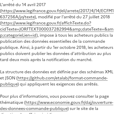
L'arrêté du 14 avril 2017
(
https://www.legifrance.gouv.fr/eli/arrete/2017/4/14/ECFM1
637256A/jo/texte
), modifié par l'arrêté du 27 juillet 2018
(
https://www.legifrance.gouv.fr/affichTexte.do?
cidTexte=JORFTEXT000037282994&amp;dateTexte=&am
p;categorieLien=id
), impose à tous les acheteurs publics la
publication des données essentielles de la commande
publique. Ainsi, à partir du 1er octobre 2018, les acheteurs
publics doivent publier les données d'attribution au plus
tard deux mois après la notification du marché.
La structure des données est définie par des schémas XML
et JSON (
https://github.com/etalab/format-commande-
publique
) qui appliquent les exigences des arrêtés.
Pour plus d'informations, vous pouvez consulter la page
thématique (
https://www.economie.gouv.fr/daj/ouverture-
des-donnees-commande-publique
) sur le site de la