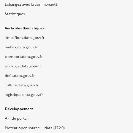
Échangez avec la communauté
Statistiques
Verticales thématiques
simplifions.data.gouv.fr
meteo.data.gouv.fr
transport.data.gouv.fr
ecologie.data.gouv.fr
defis.data.gouv.fr
culture.data.gouv.fr
logistique.data.gouv.fr
Développement
API du portail
Moteur open source : udata (17.2.0)