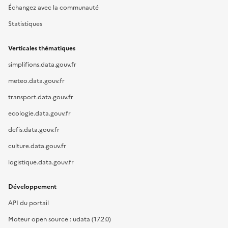
Échangez avec la communauté
Statistiques
Verticales thématiques
simplifions.data.gouv.fr
meteo.data.gouv.fr
transport.data.gouv.fr
ecologie.data.gouv.fr
defis.data.gouv.fr
culture.data.gouv.fr
logistique.data.gouv.fr
Développement
API du portail
Moteur open source : udata (17.2.0)