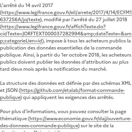
L'arrêté du 14 avril 2017
(
https://www.legifrance.gouv.fr/eli/arrete/2017/4/14/ECFM1
637256A/jo/texte
), modifié par l'arrêté du 27 juillet 2018
(
https://www.legifrance.gouv.fr/affichTexte.do?
cidTexte=JORFTEXT000037282994&amp;dateTexte=&am
p;categorieLien=id
), impose à tous les acheteurs publics la
publication des données essentielles de la commande
publique. Ainsi, à partir du 1er octobre 2018, les acheteurs
publics doivent publier les données d'attribution au plus
tard deux mois après la notification du marché.
La structure des données est définie par des schémas XML
et JSON (
https://github.com/etalab/format-commande-
publique
) qui appliquent les exigences des arrêtés.
Pour plus d'informations, vous pouvez consulter la page
thématique (
https://www.economie.gouv.fr/daj/ouverture-
des-donnees-commande-publique
) sur le site de la