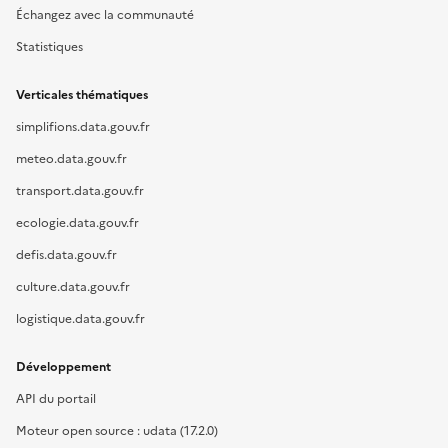
Échangez avec la communauté
Statistiques
Verticales thématiques
simplifions.data.gouv.fr
meteo.data.gouv.fr
transport.data.gouv.fr
ecologie.data.gouv.fr
defis.data.gouv.fr
culture.data.gouv.fr
logistique.data.gouv.fr
Développement
API du portail
Moteur open source : udata (17.2.0)