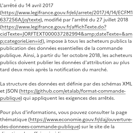
L'arrêté du 14 avril 2017
(
https://www.legifrance.gouv.fr/eli/arrete/2017/4/14/ECFM1
637256A/jo/texte
), modifié par l'arrêté du 27 juillet 2018
(
https://www.legifrance.gouv.fr/affichTexte.do?
cidTexte=JORFTEXT000037282994&amp;dateTexte=&am
p;categorieLien=id
), impose à tous les acheteurs publics la
publication des données essentielles de la commande
publique. Ainsi, à partir du 1er octobre 2018, les acheteurs
publics doivent publier les données d'attribution au plus
tard deux mois après la notification du marché.
La structure des données est définie par des schémas XML
et JSON (
https://github.com/etalab/format-commande-
publique
) qui appliquent les exigences des arrêtés.
Pour plus d'informations, vous pouvez consulter la page
thématique (
https://www.economie.gouv.fr/daj/ouverture-
des-donnees-commande-publique
) sur le site de la