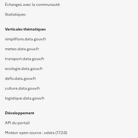
Échangez avec la communauté
Statistiques
Verticales thématiques
simplifions.data.gouv.fr
meteo.data.gouv.fr
transport.data.gouv.fr
ecologie.data.gouv.fr
defis.data.gouv.fr
culture.data.gouv.fr
logistique.data.gouv.fr
Développement
API du portail
Moteur open source : udata (17.2.0)