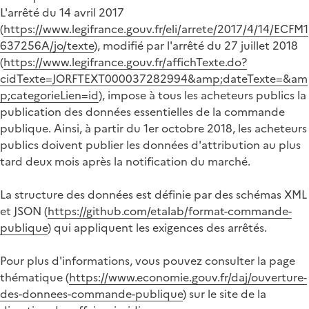
L'arrêté du 14 avril 2017
(
https://www.legifrance.gouv.fr/eli/arrete/2017/4/14/ECFM1
637256A/jo/texte
), modifié par l'arrêté du 27 juillet 2018
(
https://www.legifrance.gouv.fr/affichTexte.do?
cidTexte=JORFTEXT000037282994&amp;dateTexte=&am
p;categorieLien=id
), impose à tous les acheteurs publics la
publication des données essentielles de la commande
publique. Ainsi, à partir du 1er octobre 2018, les acheteurs
publics doivent publier les données d'attribution au plus
tard deux mois après la notification du marché.
La structure des données est définie par des schémas XML
et JSON (
https://github.com/etalab/format-commande-
publique
) qui appliquent les exigences des arrêtés.
Pour plus d'informations, vous pouvez consulter la page
thématique (
https://www.economie.gouv.fr/daj/ouverture-
des-donnees-commande-publique
) sur le site de la