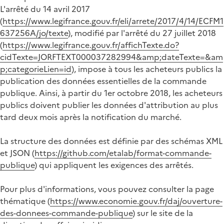
L'arrêté du 14 avril 2017
(
https://www.legifrance.gouv.fr/eli/arrete/2017/4/14/ECFM1
637256A/jo/texte
), modifié par l'arrêté du 27 juillet 2018
(
https://www.legifrance.gouv.fr/affichTexte.do?
cidTexte=JORFTEXT000037282994&amp;dateTexte=&am
p;categorieLien=id
), impose à tous les acheteurs publics la
publication des données essentielles de la commande
publique. Ainsi, à partir du 1er octobre 2018, les acheteurs
publics doivent publier les données d'attribution au plus
tard deux mois après la notification du marché.
La structure des données est définie par des schémas XML
et JSON (
https://github.com/etalab/format-commande-
publique
) qui appliquent les exigences des arrêtés.
Pour plus d'informations, vous pouvez consulter la page
thématique (
https://www.economie.gouv.fr/daj/ouverture-
des-donnees-commande-publique
) sur le site de la