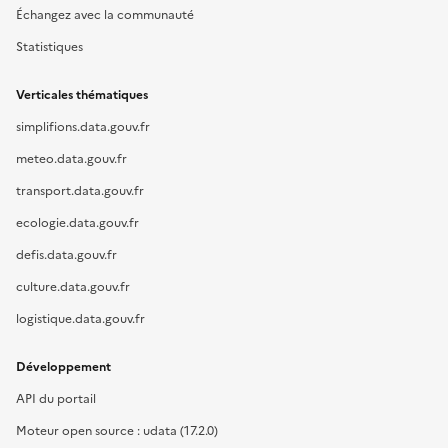
Échangez avec la communauté
Statistiques
Verticales thématiques
simplifions.data.gouv.fr
meteo.data.gouv.fr
transport.data.gouv.fr
ecologie.data.gouv.fr
defis.data.gouv.fr
culture.data.gouv.fr
logistique.data.gouv.fr
Développement
API du portail
Moteur open source : udata (17.2.0)