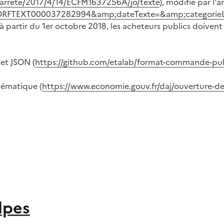
li/arrete/2017/4/14/ECFM1637256A/jo/texte
), modifié par l'a
te=JORFTEXT000037282994&amp;dateTexte=&amp;categorie
 partir du 1er octobre 2018, les acheteurs publics doivent
et JSON (
https://github.com/etalab/format-commande-pu
hématique (
https://www.economie.gouv.fr/daj/ouverture
lpes