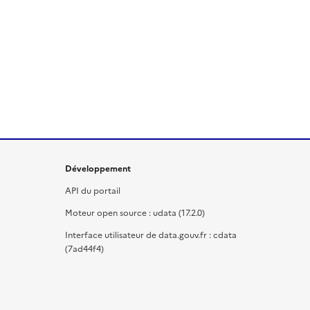
Développement
API du portail
Moteur open source : udata (17.2.0)
Interface utilisateur de data.gouv.fr : cdata
(7ad44f4)