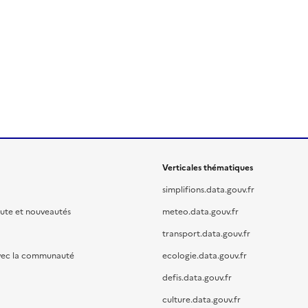
Verticales thématiques
simplifions.data.gouv.fr
oute et nouveautés
meteo.data.gouv.fr
transport.data.gouv.fr
vec la communauté
ecologie.data.gouv.fr
defis.data.gouv.fr
culture.data.gouv.fr