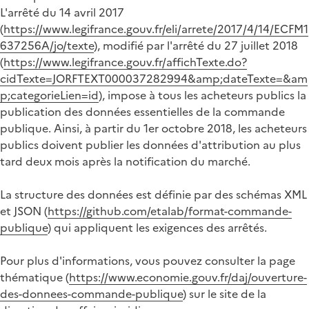
L'arrêté du 14 avril 2017
(
https://www.legifrance.gouv.fr/eli/arrete/2017/4/14/ECFM1
637256A/jo/texte
), modifié par l'arrêté du 27 juillet 2018
(
https://www.legifrance.gouv.fr/affichTexte.do?
cidTexte=JORFTEXT000037282994&amp;dateTexte=&am
p;categorieLien=id
), impose à tous les acheteurs publics la
publication des données essentielles de la commande
publique. Ainsi, à partir du 1er octobre 2018, les acheteurs
publics doivent publier les données d'attribution au plus
tard deux mois après la notification du marché.
La structure des données est définie par des schémas XML
et JSON (
https://github.com/etalab/format-commande-
publique
) qui appliquent les exigences des arrêtés.
Pour plus d'informations, vous pouvez consulter la page
thématique (
https://www.economie.gouv.fr/daj/ouverture-
des-donnees-commande-publique
) sur le site de la