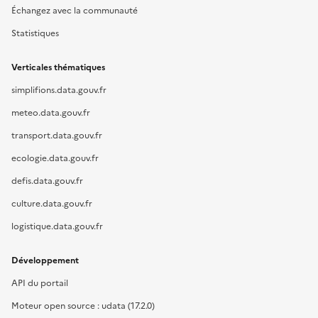
Échangez avec la communauté
Statistiques
Verticales thématiques
simplifions.data.gouv.fr
meteo.data.gouv.fr
transport.data.gouv.fr
ecologie.data.gouv.fr
defis.data.gouv.fr
culture.data.gouv.fr
logistique.data.gouv.fr
Développement
API du portail
Moteur open source : udata (17.2.0)